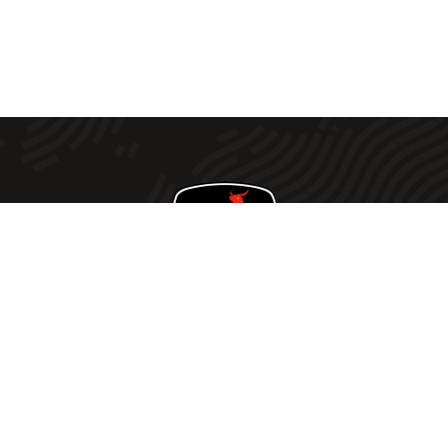
Votre fournisseur de viande Halal de confiance ! Offrez
à votre table le meilleur de la viande Halal avec notre
sélection rigoureusement choisie. Nous vou
s
proposons une qualité exceptionnelle à des prix défiant
toute concurrence
.