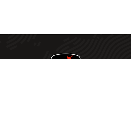
Votre fournisseur de viande Halal de confiance ! Offrez
à votre table le meilleur de la viande Halal avec notre
sélection rigoureusement choisie. Nous vou
s
proposons une qualité exceptionnelle à des prix défiant
toute concurrence
.