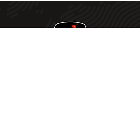
Votre fournisseur de viande Halal de confiance ! Offrez
à votre table le meilleur de la viande Halal avec notre
sélection rigoureusement choisie. Nous vou
s
proposons une qualité exceptionnelle à des prix défiant
toute concurrence
.