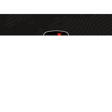
Votre fournisseur de viande Halal de confiance ! Offrez
à votre table le meilleur de la viande Halal avec notre
sélection rigoureusement choisie. Nous vou
s
proposons une qualité exceptionnelle à des prix défiant
toute concurrence
.