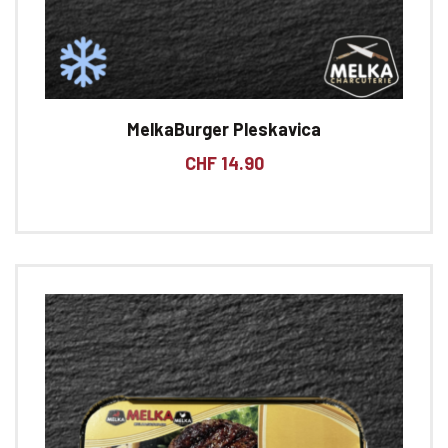
MelkaBurger Pleskavica
CHF
14.90