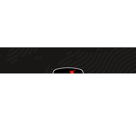
Votre fournisseur de viande Halal de confiance ! Offrez
à votre table le meilleur de la viande Halal avec notre
sélection rigoureusement choisie. Nous vou
s
proposons une qualité exceptionnelle à des prix défiant