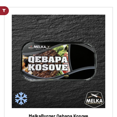
MelkaBurger Qebapa Kosove