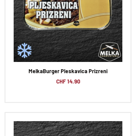
MelkaBurger Pleskavica Prizreni
CHF
14.90